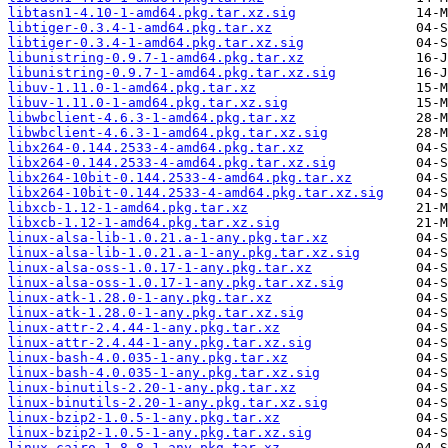
libtasn1-4.10-1-amd64.pkg.tar.xz.sig
libtiger-0.3.4-1-amd64.pkg.tar.xz
libtiger-0.3.4-1-amd64.pkg.tar.xz.sig
libunistring-0.9.7-1-amd64.pkg.tar.xz
libunistring-0.9.7-1-amd64.pkg.tar.xz.sig
libuv-1.11.0-1-amd64.pkg.tar.xz
libuv-1.11.0-1-amd64.pkg.tar.xz.sig
libwbclient-4.6.3-1-amd64.pkg.tar.xz
libwbclient-4.6.3-1-amd64.pkg.tar.xz.sig
libx264-0.144.2533-4-amd64.pkg.tar.xz
libx264-0.144.2533-4-amd64.pkg.tar.xz.sig
libx264-10bit-0.144.2533-4-amd64.pkg.tar.xz
libx264-10bit-0.144.2533-4-amd64.pkg.tar.xz.sig
libxcb-1.12-1-amd64.pkg.tar.xz
libxcb-1.12-1-amd64.pkg.tar.xz.sig
linux-alsa-lib-1.0.21.a-1-any.pkg.tar.xz
linux-alsa-lib-1.0.21.a-1-any.pkg.tar.xz.sig
linux-alsa-oss-1.0.17-1-any.pkg.tar.xz
linux-alsa-oss-1.0.17-1-any.pkg.tar.xz.sig
linux-atk-1.28.0-1-any.pkg.tar.xz
linux-atk-1.28.0-1-any.pkg.tar.xz.sig
linux-attr-2.4.44-1-any.pkg.tar.xz
linux-attr-2.4.44-1-any.pkg.tar.xz.sig
linux-bash-4.0.035-1-any.pkg.tar.xz
linux-bash-4.0.035-1-any.pkg.tar.xz.sig
linux-binutils-2.20-1-any.pkg.tar.xz
linux-binutils-2.20-1-any.pkg.tar.xz.sig
linux-bzip2-1.0.5-1-any.pkg.tar.xz
linux-bzip2-1.0.5-1-any.pkg.tar.xz.sig
linux-cairo-1.8.8-1-any.pkg.tar.xz