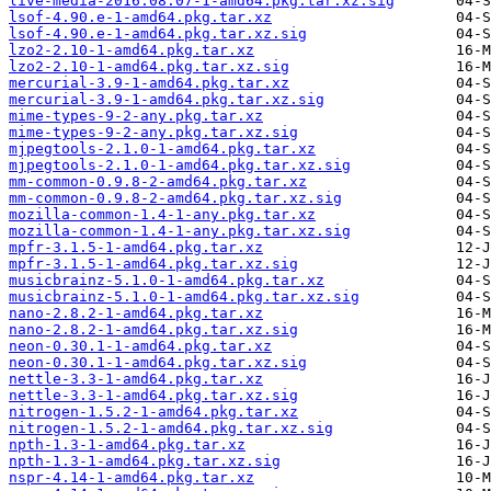
live-media-2016.08.07-1-amd64.pkg.tar.xz.sig
lsof-4.90.e-1-amd64.pkg.tar.xz
lsof-4.90.e-1-amd64.pkg.tar.xz.sig
lzo2-2.10-1-amd64.pkg.tar.xz
lzo2-2.10-1-amd64.pkg.tar.xz.sig
mercurial-3.9-1-amd64.pkg.tar.xz
mercurial-3.9-1-amd64.pkg.tar.xz.sig
mime-types-9-2-any.pkg.tar.xz
mime-types-9-2-any.pkg.tar.xz.sig
mjpegtools-2.1.0-1-amd64.pkg.tar.xz
mjpegtools-2.1.0-1-amd64.pkg.tar.xz.sig
mm-common-0.9.8-2-amd64.pkg.tar.xz
mm-common-0.9.8-2-amd64.pkg.tar.xz.sig
mozilla-common-1.4-1-any.pkg.tar.xz
mozilla-common-1.4-1-any.pkg.tar.xz.sig
mpfr-3.1.5-1-amd64.pkg.tar.xz
mpfr-3.1.5-1-amd64.pkg.tar.xz.sig
musicbrainz-5.1.0-1-amd64.pkg.tar.xz
musicbrainz-5.1.0-1-amd64.pkg.tar.xz.sig
nano-2.8.2-1-amd64.pkg.tar.xz
nano-2.8.2-1-amd64.pkg.tar.xz.sig
neon-0.30.1-1-amd64.pkg.tar.xz
neon-0.30.1-1-amd64.pkg.tar.xz.sig
nettle-3.3-1-amd64.pkg.tar.xz
nettle-3.3-1-amd64.pkg.tar.xz.sig
nitrogen-1.5.2-1-amd64.pkg.tar.xz
nitrogen-1.5.2-1-amd64.pkg.tar.xz.sig
npth-1.3-1-amd64.pkg.tar.xz
npth-1.3-1-amd64.pkg.tar.xz.sig
nspr-4.14-1-amd64.pkg.tar.xz