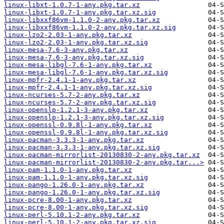
linux-libxt-1.0.7-1-any.pkg.tar.xz
linux-libxt-1.0.7-1-any.pkg.tar.xz.sig
linux-libxxf86vm-1.1.0-2-any.pkg.tar.xz
linux-libxxf86vm-1.1.0-2-any.pkg.tar.xz.sig
linux-lzo2-2.03-1-any.pkg.tar.xz
linux-lzo2-2.03-1-any.pkg.tar.xz.sig
linux-mesa-7.6-3-any.pkg.tar.xz
linux-mesa-7.6-3-any.pkg.tar.xz.sig
linux-mesa-libgl-7.6-1-any.pkg.tar.xz
linux-mesa-libgl-7.6-1-any.pkg.tar.xz.sig
linux-mpfr-2.4.1-1-any.pkg.tar.xz
linux-mpfr-2.4.1-1-any.pkg.tar.xz.sig
linux-ncurses-5.7-2-any.pkg.tar.xz
linux-ncurses-5.7-2-any.pkg.tar.xz.sig
linux-openslp-1.2.1-3-any.pkg.tar.xz
linux-openslp-1.2.1-3-any.pkg.tar.xz.sig
linux-openssl-0.9.8l-1-any.pkg.tar.xz
linux-openssl-0.9.8l-1-any.pkg.tar.xz.sig
linux-pacman-3.3.3-1-any.pkg.tar.xz
linux-pacman-3.3.3-1-any.pkg.tar.xz.sig
linux-pacman-mirrorlist-20130830-2-any.pkg.tar.xz
linux-pacman-mirrorlist-20130830-2-any.pkg.tar...>
linux-pam-1.1.0-1-any.pkg.tar.xz
linux-pam-1.1.0-1-any.pkg.tar.xz.sig
linux-pango-1.26.0-1-any.pkg.tar.xz
linux-pango-1.26.0-1-any.pkg.tar.xz.sig
linux-pcre-8.00-1-any.pkg.tar.xz
linux-pcre-8.00-1-any.pkg.tar.xz.sig
linux-perl-5.10.1-2-any.pkg.tar.xz
linux-perl-5.10.1-2-any.pkg.tar.xz.sig