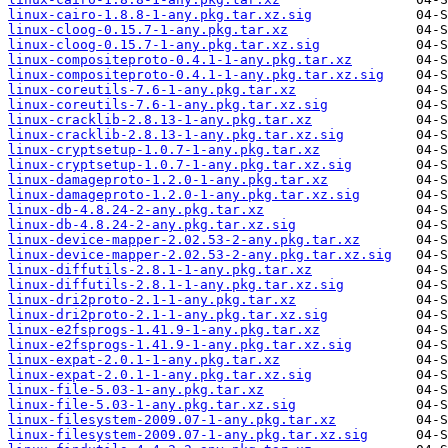
linux-cairo-1.8.8-1-any.pkg.tar.xz.sig
linux-cloog-0.15.7-1-any.pkg.tar.xz
linux-cloog-0.15.7-1-any.pkg.tar.xz.sig
linux-compositeproto-0.4.1-1-any.pkg.tar.xz
linux-compositeproto-0.4.1-1-any.pkg.tar.xz.sig
linux-coreutils-7.6-1-any.pkg.tar.xz
linux-coreutils-7.6-1-any.pkg.tar.xz.sig
linux-cracklib-2.8.13-1-any.pkg.tar.xz
linux-cracklib-2.8.13-1-any.pkg.tar.xz.sig
linux-cryptsetup-1.0.7-1-any.pkg.tar.xz
linux-cryptsetup-1.0.7-1-any.pkg.tar.xz.sig
linux-damageproto-1.2.0-1-any.pkg.tar.xz
linux-damageproto-1.2.0-1-any.pkg.tar.xz.sig
linux-db-4.8.24-2-any.pkg.tar.xz
linux-db-4.8.24-2-any.pkg.tar.xz.sig
linux-device-mapper-2.02.53-2-any.pkg.tar.xz
linux-device-mapper-2.02.53-2-any.pkg.tar.xz.sig
linux-diffutils-2.8.1-1-any.pkg.tar.xz
linux-diffutils-2.8.1-1-any.pkg.tar.xz.sig
linux-dri2proto-2.1-1-any.pkg.tar.xz
linux-dri2proto-2.1-1-any.pkg.tar.xz.sig
linux-e2fsprogs-1.41.9-1-any.pkg.tar.xz
linux-e2fsprogs-1.41.9-1-any.pkg.tar.xz.sig
linux-expat-2.0.1-1-any.pkg.tar.xz
linux-expat-2.0.1-1-any.pkg.tar.xz.sig
linux-file-5.03-1-any.pkg.tar.xz
linux-file-5.03-1-any.pkg.tar.xz.sig
linux-filesystem-2009.07-1-any.pkg.tar.xz
linux-filesystem-2009.07-1-any.pkg.tar.xz.sig